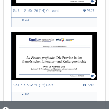
Sa-Uni SoSe 26 (14) Obrecht
46:53 duration
46:53
216
216
views
Sa-Uni SoSe 26 (13) Gelz
55:13 duration
55:13
993
993
views