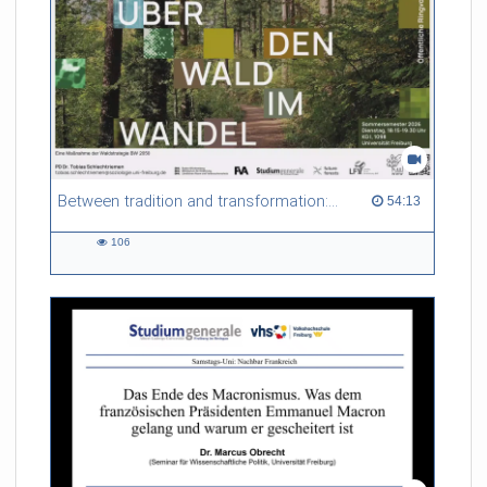
Between tradition and transformation: how owners, advisers and institutions co-create knowledge for resilient forests in Europe
54:13 duration
54:13
106
106
views