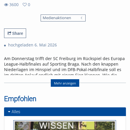
3600
0
0
3600
favorites
Medienaktionen
views
Share
hochgeladen 6. Mai 2026
Am Donnerstag trifft der SC Freiburg im Rückspiel des Europa
League-Halbfinales auf Sporting Braga. Nach den knappen
Niederlagen im Hinspiel und im DFB-Pokal-Halbfinale soll es
im dritten Anlauf endlich mit einem Sieg klappen. Wie die
Freiburger den größten Erfolg der Vereinsgeschichte erringen
Mehr anzeigen
wollen, erfahrt ihr in der neuen Folge „Seitenwechsel“.
Referent/in:
Empfohlen
Andreas Nagel
Alles