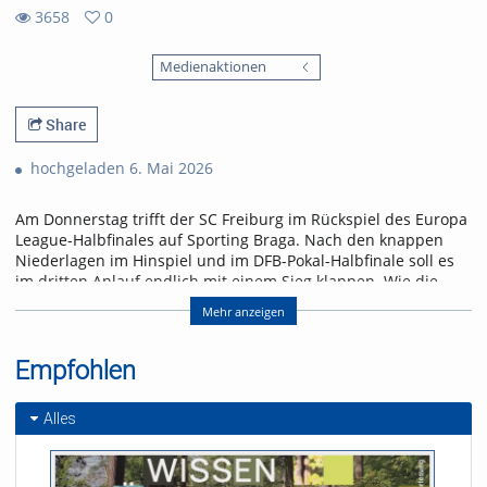
3658
0
0
3658
favorites
Medienaktionen
views
Share
hochgeladen 6. Mai 2026
Am Donnerstag trifft der SC Freiburg im Rückspiel des Europa
League-Halbfinales auf Sporting Braga. Nach den knappen
Niederlagen im Hinspiel und im DFB-Pokal-Halbfinale soll es
im dritten Anlauf endlich mit einem Sieg klappen. Wie die
Freiburger den größten Erfolg der Vereinsgeschichte erringen
Mehr anzeigen
wollen, erfahrt ihr in der neuen Folge „Seitenwechsel“.
Referent/in:
Empfohlen
Andreas Nagel
Alles