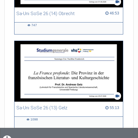
Sa-Uni SoSe 26 (14) Obrecht
46:53 duration
46:53
747
747
views
Sa-Uni SoSe 26 (13) Gelz
55:13 duration
55:13
1098
1098
views