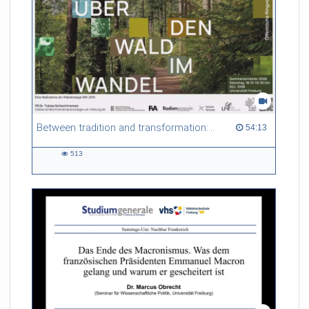
Between tradition and transformation: how owners, advisers and institutions co-create knowledge for resilient forests in Europe
54:13 duration
54:13
513
513
views