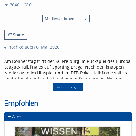
3640
0
0
3640
favorites
Medienaktionen
views
Share
hochgeladen 6. Mai 2026
Am Donnerstag trifft der SC Freiburg im Rückspiel des Europa
League-Halbfinales auf Sporting Braga. Nach den knappen
Niederlagen im Hinspiel und im DFB-Pokal-Halbfinale soll es
im dritten Anlauf endlich mit einem Sieg klappen. Wie die
Freiburger den größten Erfolg der Vereinsgeschichte erringen
Mehr anzeigen
wollen, erfahrt ihr in der neuen Folge „Seitenwechsel“.
Referent/in:
Empfohlen
Andreas Nagel
Alles