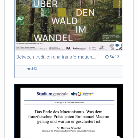
Between tradition and transformation: how owners, advisers and institutions co-create knowledge for resilient forests in Europe
54:13 duration
54:13
243
243
views