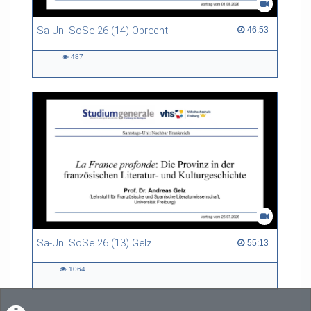
Sa-Uni SoSe 26 (14) Obrecht
46:53 duration
46:53
487
487
views
Sa-Uni SoSe 26 (13) Gelz
55:13 duration
55:13
1064
1064
views