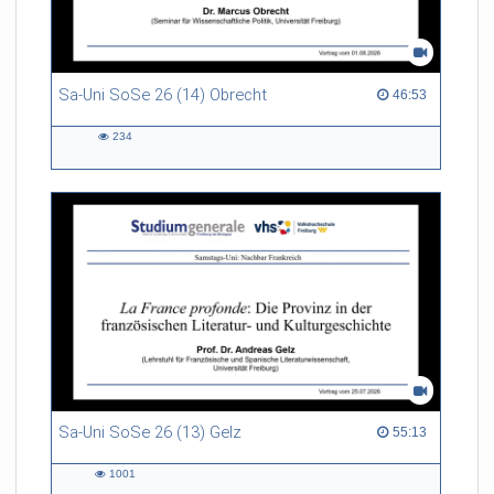
Sa-Uni SoSe 26 (14) Obrecht
46:53 duration
46:53
234
234
views
Sa-Uni SoSe 26 (13) Gelz
55:13 duration
55:13
1001
1001