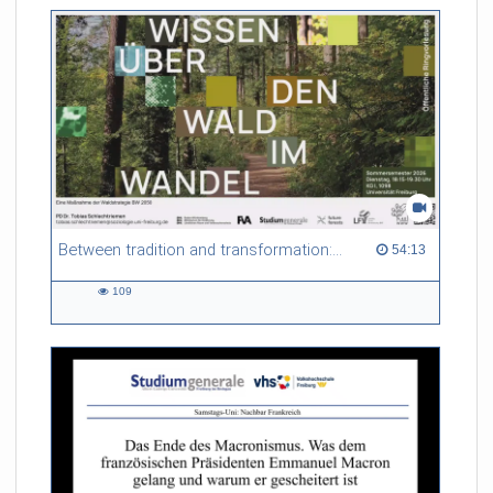
Between tradition and transformation: how owners, advisers and institutions co-create knowledge for resilient forests in Europe
54:13 duration
54:13
109
109
views