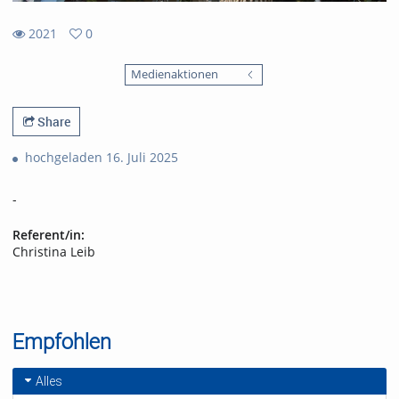
2021
0
0
2021
favorites
Medienaktionen
views
Share
hochgeladen 16. Juli 2025
-
Referent/in:
Christina Leib
Empfohlen
Alles