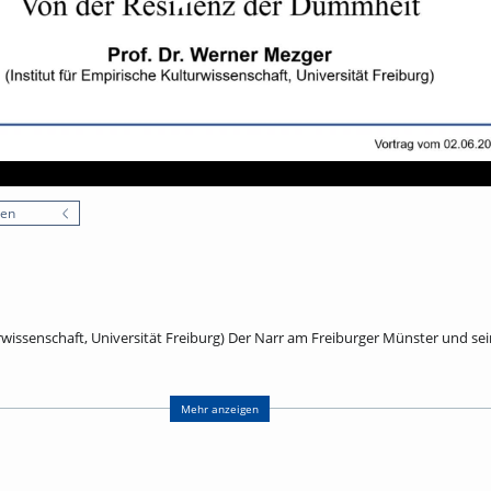
nen
urwissenschaft, Universität Freiburg) Der Narr am Freiburger Münster und se
r Münsters befindet sich als Wasserspeier ein Narr aus dem 16. Jahrhundert.
mehr ist er steinerner Zeuge jener Konjunktur der Narrenidee, die 1494 mit S
Mehr anzeigen
rch das Lob der Torheit des Erasmus von Rotterdam eine geniale ironische
Murner zu sprachlichen Metaphern fand, die noch immer lebendig sind. De
adezu ein Signum der Epoche. Zur kontextuellen Vertiefung der Freiburger Ste
emalten Prunkteller aus Augsburg von 1528 heran, dessen Bilderzyklus die U