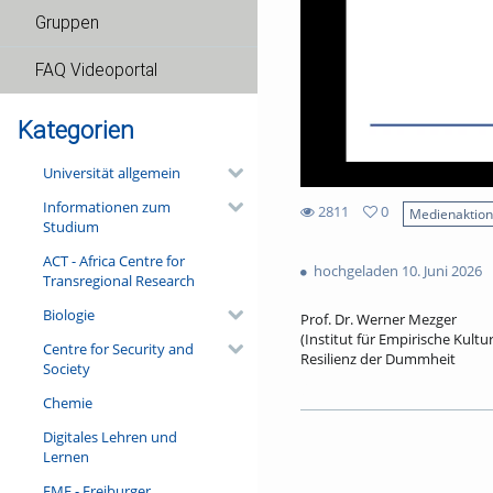
Gruppen
FAQ Videoportal
Kategorien
Universität allgemein
Informationen zum
2811
0
Medienaktio
Studium
0
2811
favorites
ACT - Africa Centre for
views
hochgeladen 10. Juni 2026
Transregional Research
Biologie
Prof. Dr. Werner Mezger
(Institut für Empirische Kult
Centre for Security and
Resilienz der Dummheit
Society
An der Südseite des Freiburge
Chemie
allerdings wenig zu tun. Viel
Narrenschiff begann, 1511 du
Digitales Lehren und
in den Schriften von Thomas 
Lernen
als Medium der Zeitkritik ger
Vortrag noch einen filigran b
FMF - Freiburger