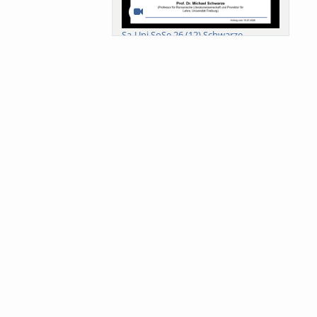
Sa-Uni SoSe 26 (12) Schwarze
Meanings of Forests: A Collaborative
Comparativ...
Als der Wald eine Zukunftsfrage
wurde. Wissen, ...