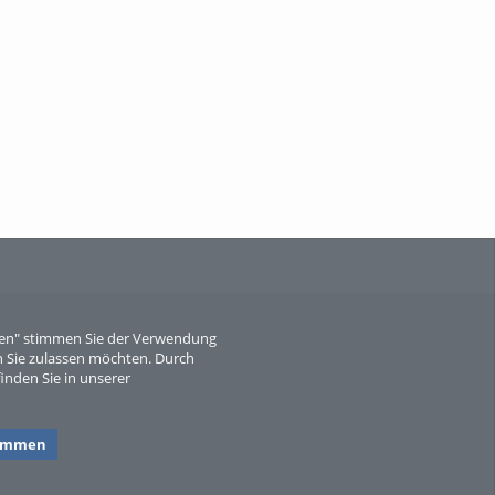
When Particle Physics Gets Hot: A
Journey Throu...
Sperber
eren" stimmen Sie der Verwendung
 Sie zulassen möchten. Durch
inden Sie in unserer
timmen