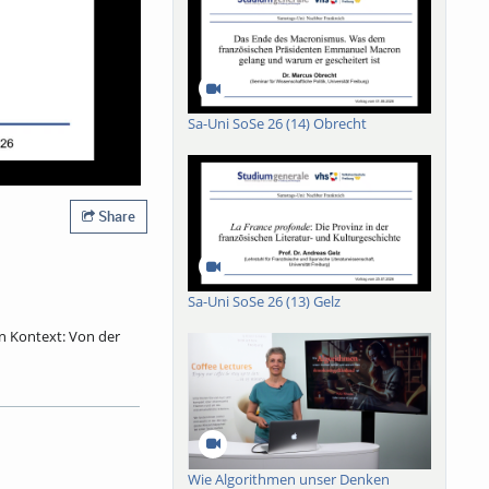
Sa-Uni SoSe 26 (14) Obrecht
Share
Sa-Uni SoSe 26 (13) Gelz
in Kontext: Von der
 Mit Fastnacht hat er
ebastian Brants
 Brechung erfuhr und
r Narr wurde damals
inplastik zieht der
Wie Algorithmen unser Denken
nsterblichkeit