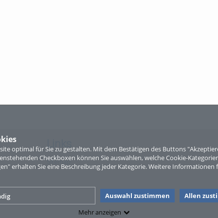
kies
Links
te optimal für Sie zu gestalten. Mit dem Bestätigen des Buttons "Akzepti
ntenstehenden Checkboxen können Sie auswählen, welche Cookie-Kategorien
Sitemap
gen" erhalten Sie eine Beschreibung jeder Kategorie. Weitere Informationen f
Auswahl zustimmen
Allen zus
dig
Mehr anzeigen