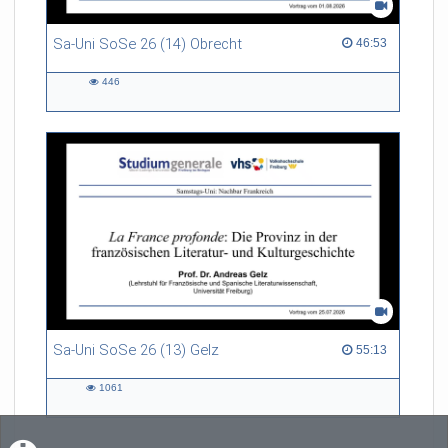
Sa-Uni SoSe 26 (14) Obrecht
46:53 duration
46:53
446
446
views
Sa-Uni SoSe 26 (13) Gelz
55:13 duration
55:13
1061
1061
views