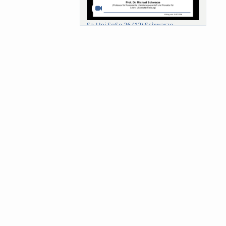
Sa-Uni SoSe 26 (12) Schwarze
Meanings of Forests: A Collaborative
Comparativ...
Als der Wald eine Zukunftsfrage
wurde. Wissen, ...