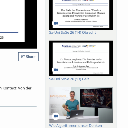
Sa-Uni SoSe 26 (14) Obrecht
Share
Sa-Uni SoSe 26 (13) Gelz
in Kontext: Von der
 Mit Fastnacht hat er
ebastian Brants
 Brechung erfuhr und
r Narr wurde damals
inplastik zieht der
Wie Algorithmen unser Denken
nsterblichkeit