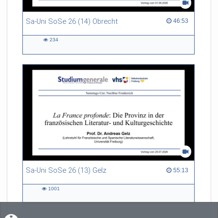
Sa-Uni SoSe 26 (14) Obrecht
46:53 duration
46:53
234
234
views
Sa-Uni SoSe 26 (13) Gelz
55:13 duration
55:13
1001
1001
views