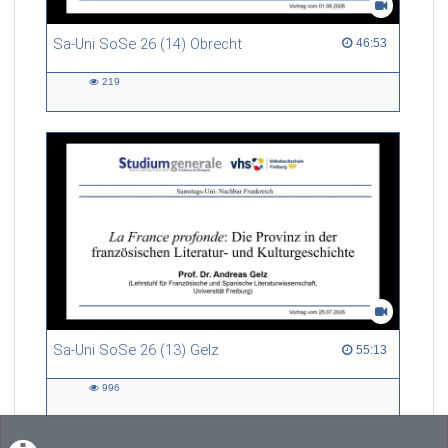
Sa-Uni SoSe 26 (14) Obrecht
46:53 duration
46:53
219
219
views
Sa-Uni SoSe 26 (13) Gelz
55:13 duration
55:13
996
996
views