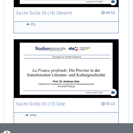
Sa-Uni SoSe 26 (14) Obrecht
46:53 duration
46:53
251
251
views
Sa-Uni SoSe 26 (13) Gelz
55:13 duration
55:13
1006
1006
views