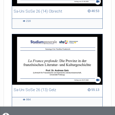
Sa-Uni SoSe 26 (14) Obrecht
46:53 duration
46:53
216
216
views
Sa-Uni SoSe 26 (13) Gelz
55:13 duration
55:13
994
994
views