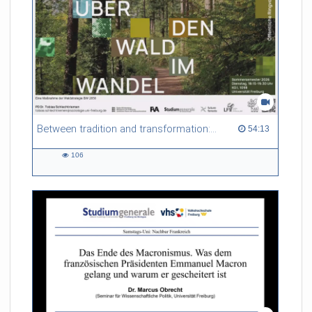
in diese besondere Handschrift, das Leben einer
spätmittelalterlichen Buchmalerin, die materielle Kultur der
Freiburger Frauenklöster und aktuelle Probleme der
modernen Konservierung alter Handschriften.
Referent/in:
Prof. Dr. Martina Backes
(Deutsches Seminar,
Universität Freiburg)
Between tradition and transformation: how owners, advisers and institutions co-create knowledge for resilient forests in Europe
54:13 duration
54:13
106
106
views