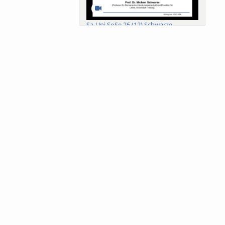
Sa-Uni SoSe 26 (12) Schwarze
Meanings of Forests: A Collaborative
Comparativ...
Als der Wald eine Zukunftsfrage
wurde. Wissen, ...