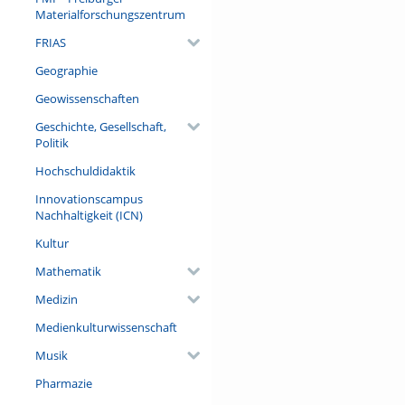
dargestellt und erlebt werden
Materialforschungszentrum
gezeigt, wie materielle Real
FRIAS
und Abgrenzung.
Geographie
Referent/in:
Dr. habil. Claire Demesmay (Le
Geowissenschaften
Universität Bonn und des Bü
Geschichte, Gesellschaft,
NRW)
Politik
Hochschuldidaktik
Innovationscampus
Nachhaltigkeit (ICN)
Kultur
Mathematik
Medizin
Medienkulturwissenschaft
Musik
Pharmazie