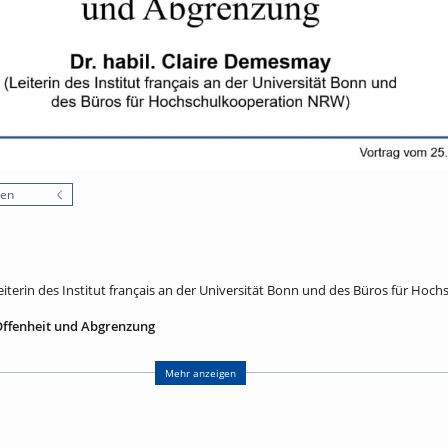
nen
eiterin des Institut français an der Universität Bonn und des Büros für Hoc
Offenheit und Abgrenzung
nicht mehr als Randräume Europas, sondern als Orte der Begegnung, des Au
 rund 40 % des EU-Territoriums, vereinen 30 % der Bevölkerung und erwirts
Mehr anzeigen
Hier zeigen sich Chancen und Herausforderungen der europäischen Integra
renzüber-schreitender Zugang zu sozialen Rechten oder Umgang mit Mehrspr
onen besonders sensibel für politische Spannungen: Die Wiedereinführung v
keit infrage und beeinflusst Alltag und Arbeit. Der Vortrag untersucht, wie G