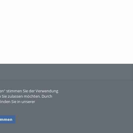
When Particle Physics Gets Hot: A
Journey Throu...
Sperber
eren" stimmen Sie der Verwendung
 Sie zulassen möchten. Durch
inden Sie in unserer
timmen