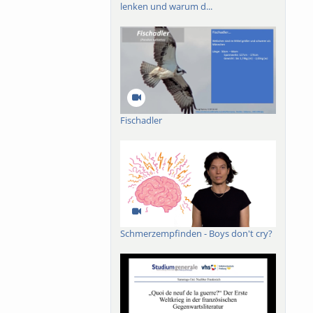
lenken und warum d...
arland–Mosel wird
zwischen Offenheit
Fischadler
Schmerzempfinden - Boys don't cry?