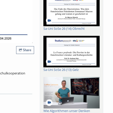
Sa-Uni SoSe 26 (14) Obrecht
Share
Sa-Uni SoSe 26 (13) Gelz
hschulkooperation
stauschs und der
chaften ein Drittel
tion: Anerkennung
achigkeit.
on Grenzkontrollen
Wie Algorithmen unser Denken
renzen heute gedacht,