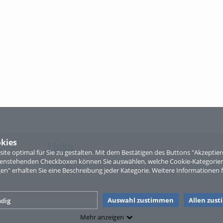
kies
Links
te optimal für Sie zu gestalten. Mit dem Bestätigen des Buttons "Akzepti
ntenstehenden Checkboxen können Sie auswählen, welche Cookie-Kategorien
Sitemap
gen" erhalten Sie eine Beschreibung jeder Kategorie. Weitere Informationen f
Auswahl zustimmen
Allen zus
dig
Mehr anzeigen