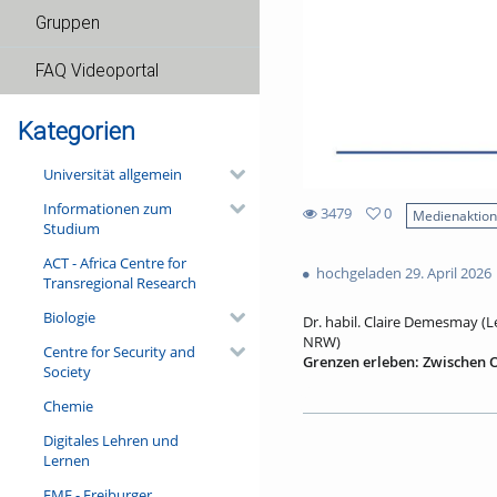
Gruppen
FAQ Videoportal
Kategorien
Universität allgemein
Informationen zum
3479
0
Medienaktio
Studium
0
3479
favorites
ACT - Africa Centre for
views
hochgeladen 29. April 2026
Transregional Research
Biologie
Dr. habil. Claire Demesmay (L
NRW)
Centre for Security and
Grenzen erleben: Zwischen 
Society
Grenzregionen gelten heute 
Chemie
Zusammenarbeit. Sie umfassen
des Bruttoinlandsprodukts. 
Digitales Lehren und
von Berufsqualifikationen, g
Lernen
Gleichzeitig sind Grenz-regi
stellt das Ideal der Freizügig
FMF - Freiburger