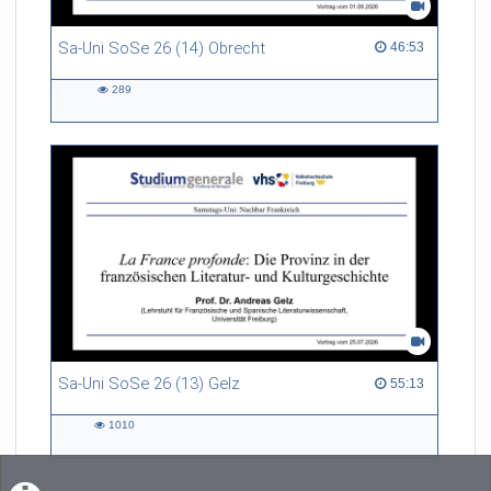
Sa-Uni SoSe 26 (14) Obrecht
46:53 duration
46:53
289
289
views
Sa-Uni SoSe 26 (13) Gelz
55:13 duration
55:13
1010
1010
views