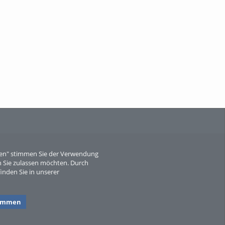
When Particle Physics Gets Hot: A
Journey Throu...
Sperber
eren" stimmen Sie der Verwendung
 Sie zulassen möchten. Durch
inden Sie in unserer
timmen