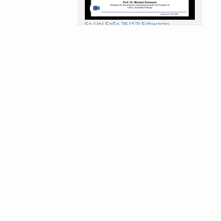
Sa-Uni SoSe 26 (12) Schwarze
Meanings of Forests: A Collaborative
Comparativ...
Als der Wald eine Zukunftsfrage
wurde. Wissen, ...