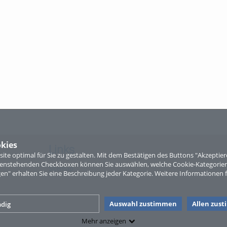
kies
Links
te optimal für Sie zu gestalten. Mit dem Bestätigen des Buttons "Akzepti
ntenstehenden Checkboxen können Sie auswählen, welche Cookie-Kategorien
Sitemap
gen" erhalten Sie eine Beschreibung jeder Kategorie. Weitere Informationen f
Auswahl zustimmen
Allen zus
dig
Mehr anzeigen