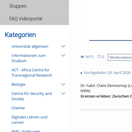
Gruppen
FAQ Videoportal
Kategorien
Universität allgemein
Informationen zum
3615
0
Medienaktio
Studium
0
3615
favorites
ACT - Africa Centre for
views
hochgeladen 29. April 2026
Transregional Research
Biologie
Dr. habil. Claire Demesmay (L
NRW)
Centre for Security and
Grenzen erleben: Zwischen 
Society
Grenzregionen gelten heute 
Chemie
Zusammenarbeit. Sie umfassen
des Bruttoinlandsprodukts. 
Digitales Lehren und
von Berufsqualifikationen, g
Lernen
Gleichzeitig sind Grenz-regi
stellt das Ideal der Freizügig
FMF - Freiburger