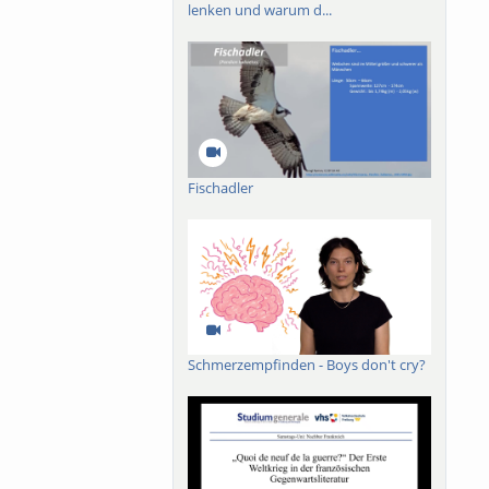
lenken und warum d...
arland–Mosel wird
zwischen Offenheit
Fischadler
Schmerzempfinden - Boys don't cry?