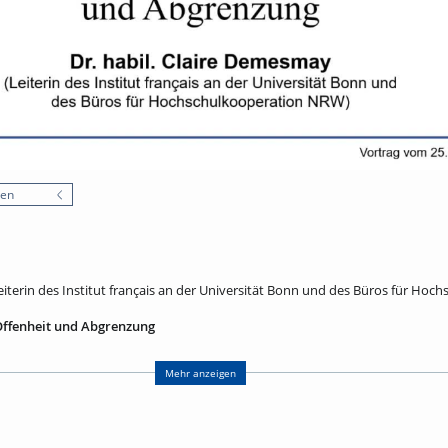
nen
eiterin des Institut français an der Universität Bonn und des Büros für Hoc
Offenheit und Abgrenzung
nicht mehr als Randräume Europas, sondern als Orte der Begegnung, des Au
 rund 40 % des EU-Territoriums, vereinen 30 % der Bevölkerung und erwirts
Mehr anzeigen
Hier zeigen sich Chancen und Herausforderungen der europäischen Integra
renzüber-schreitender Zugang zu sozialen Rechten oder Umgang mit Mehrspr
onen besonders sensibel für politische Spannungen: Die Wiedereinführung v
keit infrage und beeinflusst Alltag und Arbeit. Der Vortrag untersucht, wie G