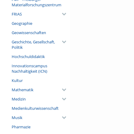
dargestellt und erlebt werden
Materialforschungszentrum
gezeigt, wie materielle Real
FRIAS
und Abgrenzung.
Geographie
Referent/in:
Dr. habil. Claire Demesmay (Le
Geowissenschaften
Universität Bonn und des Bü
Geschichte, Gesellschaft,
NRW)
Politik
Hochschuldidaktik
Innovationscampus
Nachhaltigkeit (ICN)
Kultur
Mathematik
Medizin
Medienkulturwissenschaft
Musik
Pharmazie