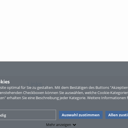
kies
Links
te optimal für Sie zu gestalten. Mit dem Bestätigen des Buttons "Akzepti
ntenstehenden Checkboxen können Sie auswählen, welche Cookie-Kategorien
Sitemap
gen" erhalten Sie eine Beschreibung jeder Kategorie. Weitere Informationen f
Auswahl zustimmen
Allen zus
dig
Mehr anzeigen