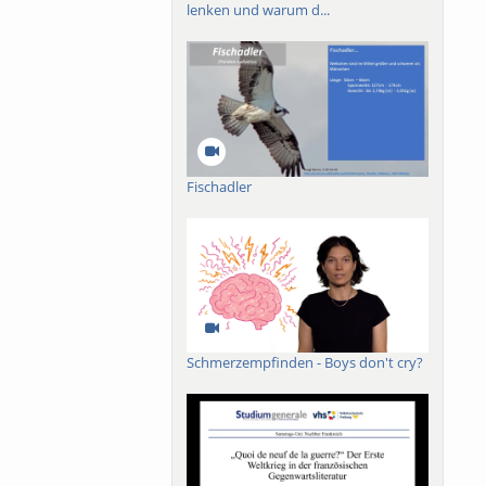
lenken und warum d...
arland–Mosel wird
zwischen Offenheit
Fischadler
Schmerzempfinden - Boys don't cry?