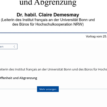
nen
eiterin des Institut français an der Universität Bonn und des Büros für Hoc
Offenheit und Abgrenzung
nicht mehr als Randräume Europas, sondern als Orte der Begegnung, des Au
 rund 40 % des EU-Territoriums, vereinen 30 % der Bevölkerung und erwirts
Mehr anzeigen
Hier zeigen sich Chancen und Herausforderungen der europäischen Integra
renzüber-schreitender Zugang zu sozialen Rechten oder Umgang mit Mehrspr
onen besonders sensibel für politische Spannungen: Die Wiedereinführung v
keit infrage und beeinflusst Alltag und Arbeit. Der Vortrag untersucht, wie G