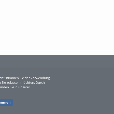
When Particle Physics Gets Hot: A
Journey Throu...
Sperber
eren" stimmen Sie der Verwendung
 Sie zulassen möchten. Durch
inden Sie in unserer
timmen