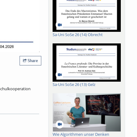
Sa-Uni SoSe 26 (14) Obrecht
Share
Sa-Uni SoSe 26 (13) Gelz
hschulkooperation
stauschs und der
chaften ein Drittel
tion: Anerkennung
achigkeit.
on Grenzkontrollen
Wie Algorithmen unser Denken
renzen heute gedacht,