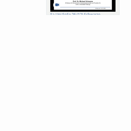
Sa-Uni SoSe 26 (12) Schwarze
Meanings of Forests: A Collaborative
Comparativ...
Als der Wald eine Zukunftsfrage
wurde. Wissen, ...