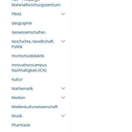
dargestellt und erlebt werden
Materialforschungszentrum
gezeigt, wie materielle Real
FRIAS
und Abgrenzung.
Geographie
Referent/in:
Dr. habil. Claire Demesmay (Le
Geowissenschaften
Universität Bonn und des Bü
Geschichte, Gesellschaft,
NRW)
Politik
Hochschuldidaktik
Innovationscampus
Nachhaltigkeit (ICN)
Kultur
Mathematik
Medizin
Medienkulturwissenschaft
Musik
Pharmazie