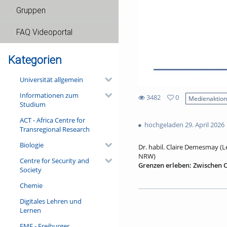
Gruppen
FAQ Videoportal
Kategorien
Universität allgemein
Informationen zum
3482
0
Medienaktio
Studium
0
3482
favorites
ACT - Africa Centre for
views
hochgeladen 29. April 2026
Transregional Research
Biologie
Dr. habil. Claire Demesmay (L
NRW)
Centre for Security and
Grenzen erleben: Zwischen 
Society
Grenzregionen gelten heute 
Chemie
Zusammenarbeit. Sie umfassen
des Bruttoinlandsprodukts. 
Digitales Lehren und
von Berufsqualifikationen, g
Lernen
Gleichzeitig sind Grenz-regi
stellt das Ideal der Freizügig
FMF - Freiburger