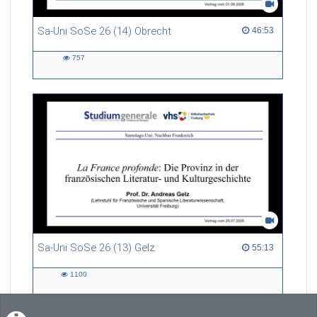
Sa-Uni SoSe 26 (14) Obrecht
46:53 duration
46:53
757
757
views
Sa-Uni SoSe 26 (13) Gelz
55:13 duration
55:13
1100
1100
views