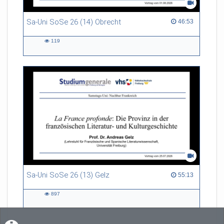
Sa-Uni SoSe 26 (14) Obrecht
46:53 duration
46:53
119
119
views
Sa-Uni SoSe 26 (13) Gelz
55:13 duration
55:13
897
897
views