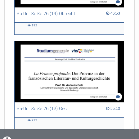
Sa-Uni SoSe 26 (14) Obrecht
46:53 duration
46:53
192
192
views
Sa-Uni SoSe 26 (13) Gelz
55:13 duration
55:13
972
972
views