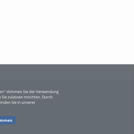
When Particle Physics Gets Hot: A
Journey Throu...
Sperber
eren" stimmen Sie der Verwendung
 Sie zulassen möchten. Durch
inden Sie in unserer
timmen