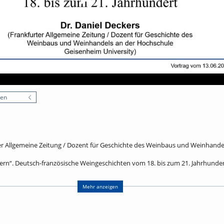
nen
ter Allgemeine Zeitung / Dozent für Geschichte des Weinbaus und Weinhand
r gern“. Deutsch-französische Weingeschichten vom 18. bis zum 21. Jahrhunde
r Geheimrat weiß, was ein echter deutscher Mann empfindet, ein preußisc
ins, eine französische Freundin Clara Schumanns errichtet in Berlin ein Laza
Mehr anzeigen
händler kaufen Châteaus, ein deutscher Kaiser kann vom Champagner nicht 
eert in Brüssel unter großem Applaus drei Gläser Wein. Vier Jahr später wird
 schreibt sein Bruder über Verwüstungen in früheren Kriegen: Das lange 19.
htungsgeschichte, erzählt im Medium des Weins.