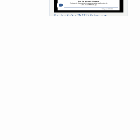
Sa-Uni SoSe 26 (12) Schwarze
Meanings of Forests: A Collaborative
Comparativ...
Als der Wald eine Zukunftsfrage
wurde. Wissen, ...