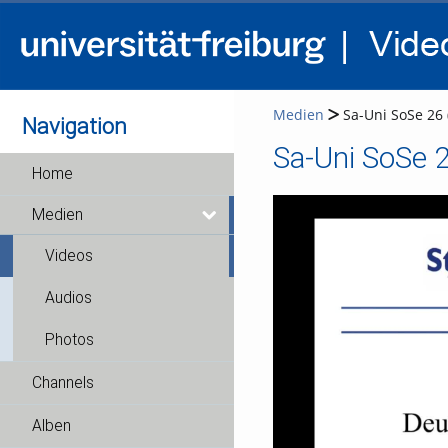
Medien
Sa-Uni SoSe 26 
Navigation
Sa-Uni SoSe 
Home
Medien
Videos
Audios
Photos
Channels
Alben