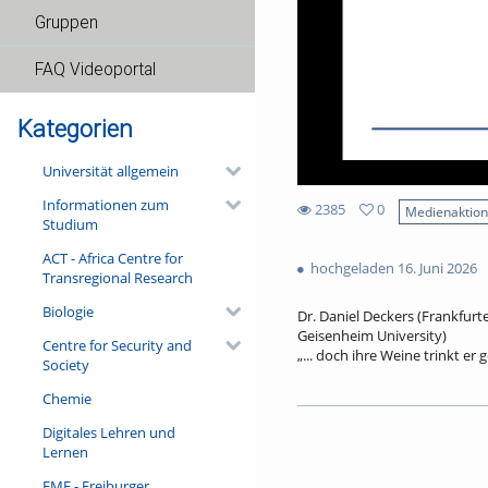
Gruppen
FAQ Videoportal
Kategorien
Universität allgemein
Informationen zum
2385
0
Medienaktio
Studium
0
2385
favorites
ACT - Africa Centre for
views
hochgeladen 16. Juni 2026
Transregional Research
Biologie
Dr. Daniel Deckers (Frankfur
Geisenheim University)
Centre for Security and
„... doch ihre Weine trinkt e
Society
Ein aus Frankfurt stammende
Chemie
Post aus dem Vaterland des We
Bankier und ein Bremer Wein
Digitales Lehren und
Bürgermeister aus der Pfalz l
Lernen
Freischärler erschossen. Dann
deutsch-französische Verflec
FMF - Freiburger