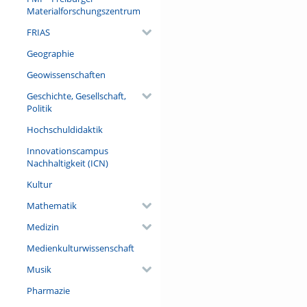
Materialforschungszentrum
Referent/in:
FRIAS
Dr. Daniel Deckers (Frankfurt
Geschichte des Weinbaus un
Geographie
Geisenheim University)
Geowissenschaften
Geschichte, Gesellschaft,
Politik
Hochschuldidaktik
Innovationscampus
Nachhaltigkeit (ICN)
Kultur
Mathematik
Medizin
Medienkulturwissenschaft
Musik
Pharmazie