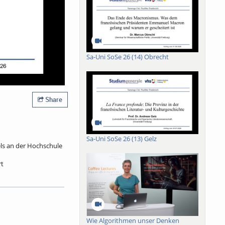
Sa-Uni SoSe 26 (14) Obrecht
Share
Sa-Uni SoSe 26 (13) Gelz
els an der Hochschule
rt
her Fürst bekommt
rett, ein jüdischer
lassen, und ein
 er von einem
 Jahrhundert als
Wie Algorithmen unser Denken