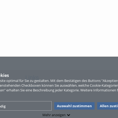
kies
Links
te optimal für Sie zu gestalten. Mit dem Bestätigen des Buttons "Akzepti
ntenstehenden Checkboxen können Sie auswählen, welche Cookie-Kategorien
Sitemap
gen" erhalten Sie eine Beschreibung jeder Kategorie. Weitere Informationen f
Auswahl zustimmen
Allen zus
dig
Mehr anzeigen