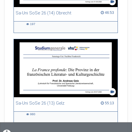
Sa-Uni SoSe 26 (14) Obrecht
46:53 duration
46:53
197
197
views
Sa-Uni SoSe 26 (13) Gelz
55:13 duration
55:13
980
980
views