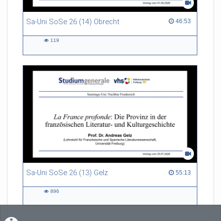
Sa-Uni SoSe 26 (14) Obrecht
46:53 duration
46:53
119
119
views
Sa-Uni SoSe 26 (13) Gelz
55:13 duration
55:13
896
896
views