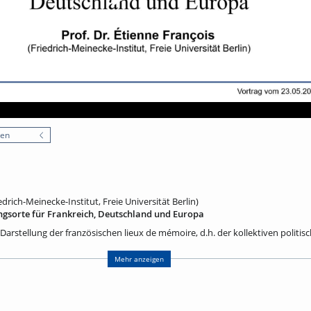
nen
edrich-Meinecke-Institut, Freie Universität Berlin)
ngsorte für Frankreich, Deutschland und Europa
 Darstellung der französischen lieux de mémoire, d.h. der kollektiven politis
r Entstehung und Entwicklung bis zur Gegenwart, geht auf Pierre Nora (1931-
ssenschaftler und Herausgeber hat er zusammen mit 121 Mitautoren von 198
Mehr anzeigen
tlicht, die sofort einen großen Erfolg hatten und Pierre Nora im Jahr 2001 d
tragen haben. In rascher Folge sind dann auch in vielen anderen Ländern ei
rschienen. Als deutsch-französischer Historiker habe ich zuerst zusammen 
ahr 2001 drei Bände über die deutschen Erinnerungsorte veröffentlicht, die