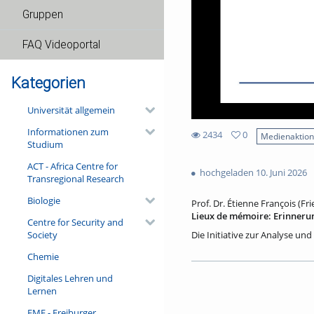
Gruppen
FAQ Videoportal
Kategorien
Universität allgemein
Informationen zum
2434
0
Medienaktio
Studium
0
2434
favorites
ACT - Africa Centre for
views
hochgeladen 10. Juni 2026
Transregional Research
Biologie
Prof. Dr. Étienne François (Fri
Lieux de mémoire: Erinneru
Centre for Security and
Society
Die Initiative zur Analyse und
sozialen Erinnerungen in ihre
Chemie
kreativer und anregender Wi
beeindruckende Bände veröffen
Digitales Lehren und
der Académie française einge
Lernen
über deren Erinnerungsorte e
Historiker Hagen Schulze im J
FMF - Freiburger