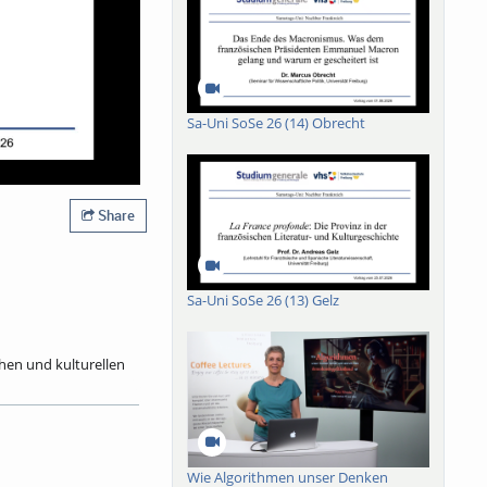
Sa-Uni SoSe 26 (14) Obrecht
Share
Sa-Uni SoSe 26 (13) Gelz
chen und kulturellen
2025) zurück. Als
4 bis 1992 sieben
ie Mitgliedschaft in
ndrucksvolle Bücher
mit dem Berliner
Wie Algorithmen unser Denken
 von 119 Mitautoren