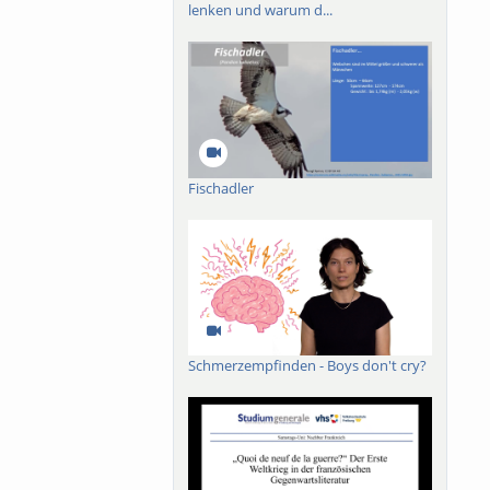
lenken und warum d...
ch-französischen
roßes Buch mit dem
019 ist das Werk in
der lieux de
n.
Fischadler
Schmerzempfinden - Boys don't cry?