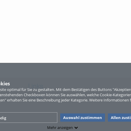
kies
Links
te optimal für Sie zu gestalten. Mit dem Bestätigen des Buttons "Akzepti
ntenstehenden Checkboxen können Sie auswählen, welche Cookie-Kategorien
Sitemap
gen" erhalten Sie eine Beschreibung jeder Kategorie. Weitere Informationen f
Auswahl zustimmen
Allen zus
dig
Mehr anzeigen