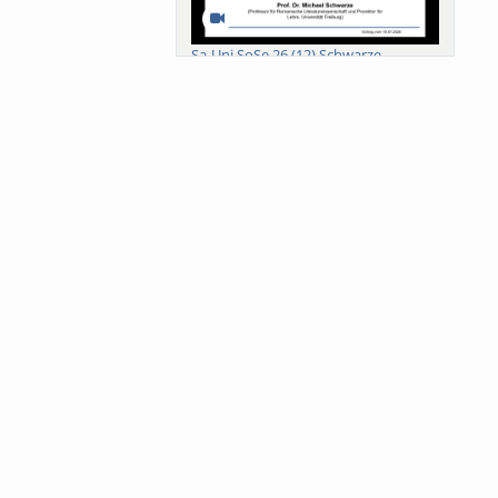
Sa-Uni SoSe 26 (12) Schwarze
Meanings of Forests: A Collaborative
Comparativ...
Als der Wald eine Zukunftsfrage
wurde. Wissen, ...