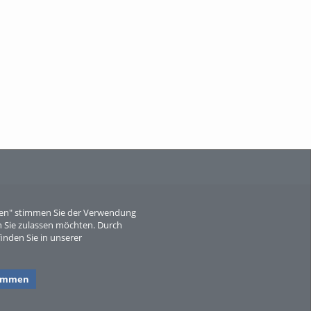
When Particle Physics Gets Hot: A
Journey Throu...
Sperber
eren" stimmen Sie der Verwendung
 Sie zulassen möchten. Durch
inden Sie in unserer
timmen