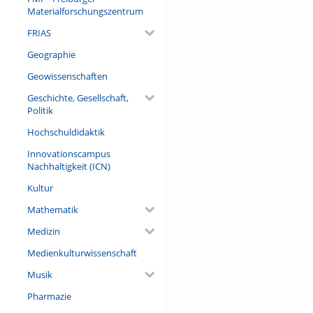
(darunter 34 ausländischen) 
Materialforschungszentrum
Sozialwissenschaftler Patrice
FRIAS
Titel „Europa“ über die euro
drei Bänden in einer nochmal
Geographie
mémoire/Erinnerungsorte an a
Geowissenschaften
Referent/in:
Geschichte, Gesellschaft,
Prof. Dr. Étienne François (Fr
Politik
Universität Berlin)
Hochschuldidaktik
Innovationscampus
Nachhaltigkeit (ICN)
Kultur
Mathematik
Medizin
Medienkulturwissenschaft
Musik
Pharmazie