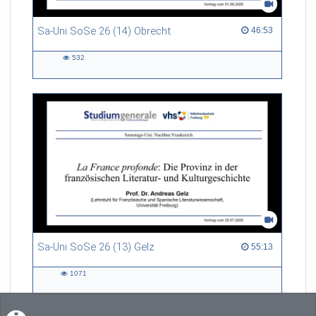
Sa-Uni SoSe 26 (14) Obrecht
46:53 duration
46:53
532
532
views
Sa-Uni SoSe 26 (13) Gelz
55:13 duration
55:13
1071
1071
views