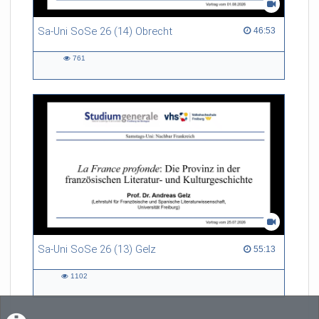
Sa-Uni SoSe 26 (14) Obrecht
46:53 duration
46:53
761
761
views
Sa-Uni SoSe 26 (13) Gelz
55:13 duration
55:13
1102
1102
views