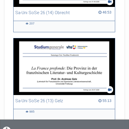
Sa-Uni SoSe 26 (14) Obrecht
46:53 duration
46:53
207
207
views
Sa-Uni SoSe 26 (13) Gelz
55:13 duration
55:13
985
985
views