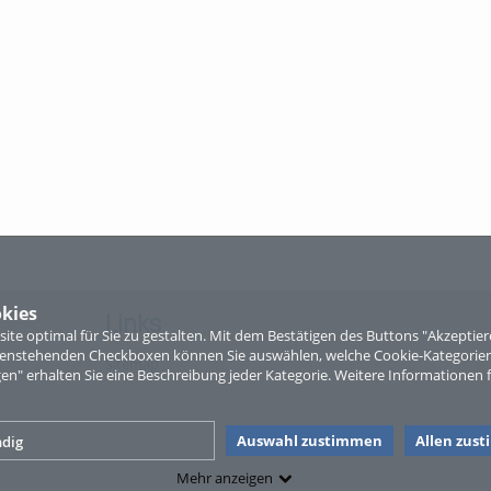
kies
Links
te optimal für Sie zu gestalten. Mit dem Bestätigen des Buttons "Akzepti
ntenstehenden Checkboxen können Sie auswählen, welche Cookie-Kategorien
Sitemap
gen" erhalten Sie eine Beschreibung jeder Kategorie. Weitere Informationen f
Auswahl zustimmen
Allen zus
dig
Mehr anzeigen