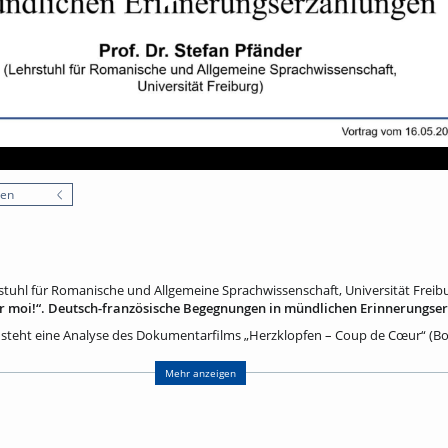
nen
rstuhl für Romanische und Allgemeine Sprachwissenschaft, Universität Freib
ur moi!“. Deutsch-französische Begegnungen in mündlichen Erinnerungse
steht eine Analyse des Dokumentarfilms „Herzklopfen – Coup de Cœur“ (Bo
kts zum autobiographischen Erzählen entstand. Deutsch-französische Paar
are – gehen mit den Filmemachern an Erinnerungsorte und erzählen davon, w
Mehr anzeigen
Land kennengelernt und später in Deutschland oder Frankreich eine gemei
sten fragen: Wie fanden sich die Partner:innen im fremden Land zurecht, ga
rnisse waren zu überwinden? Und wie erleben sie die deutsch-französische
(fast) ohne Grenzen? Als Vertreter der Gesprächslinguistik werde ich berüh