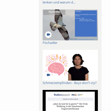
lenken und warum d...
e Partner:innen
ählungen, je nach
Fischadler
Schmerzempfinden - Boys don't cry?