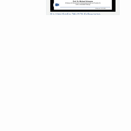
Sa-Uni SoSe 26 (12) Schwarze
Meanings of Forests: A Collaborative
Comparativ...
Als der Wald eine Zukunftsfrage
wurde. Wissen, ...