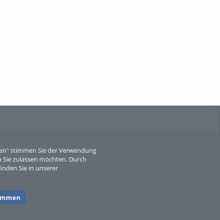
When Particle Physics Gets Hot: A
Journey Throu...
Sperber
eren" stimmen Sie der Verwendung
 Sie zulassen möchten. Durch
inden Sie in unserer
timmen