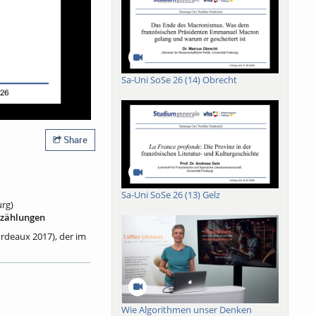
Sa-Uni SoSe 26 (14) Obrecht
Share
Sa-Uni SoSe 26 (13) Gelz
urg)
rzählungen
rdeaux 2017), der im
e – verliebte,
ie sie ihre
nsame Existenz
b es einen
n Begegnungen heute,
Wie Algorithmen unser Denken
rende – immer