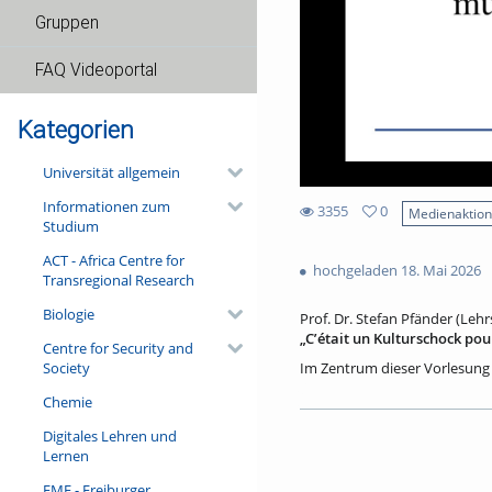
Gruppen
FAQ Videoportal
Kategorien
Universität allgemein
Informationen zum
3355
0
Medienaktio
Studium
0
3355
favorites
ACT - Africa Centre for
views
hochgeladen 18. Mai 2026
Transregional Research
Biologie
Prof. Dr. Stefan Pfänder (Leh
„Cʼétait un Kulturschock po
Centre for Security and
Society
Im Zentrum dieser Vorlesung 
Rahmen eines Forschungsproje
Chemie
verlobte und verheiratete Pa
Partner:innen im je anderen 
Digitales Lehren und
aufgebaut haben. Die Journali
Lernen
‚Kulturschock‘, welche Hinde
in einem europäischen Alltag 
FMF - Freiburger