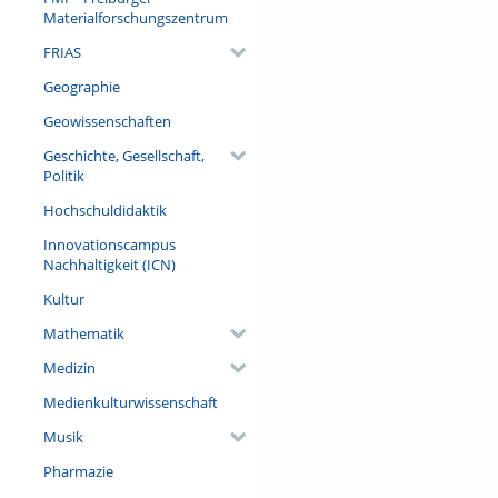
zweisprachige – Szenen aus d
Materialforschungszentrum
gemeinsame Erfahrungen, in w
FRIAS
dem, mit wem und für wen ger
Geographie
Referent/in:
Prof. Dr. Stefan Pfänder (Leh
Geowissenschaften
Allgemeine Sprachwissenschaft
Geschichte, Gesellschaft,
Politik
Hochschuldidaktik
Innovationscampus
Nachhaltigkeit (ICN)
Kultur
Mathematik
Medizin
Medienkulturwissenschaft
Musik
Pharmazie