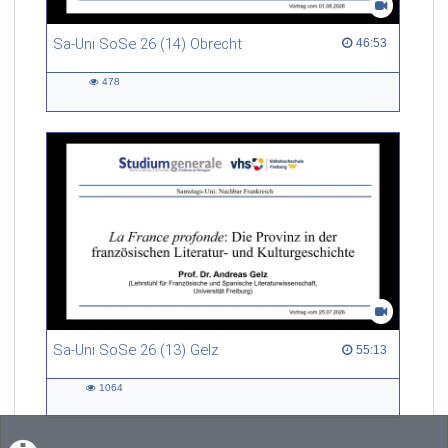
Sa-Uni SoSe 26 (14) Obrecht
46:53 duration
46:53
478
478
views
Sa-Uni SoSe 26 (13) Gelz
55:13 duration
55:13
1064
1064
views