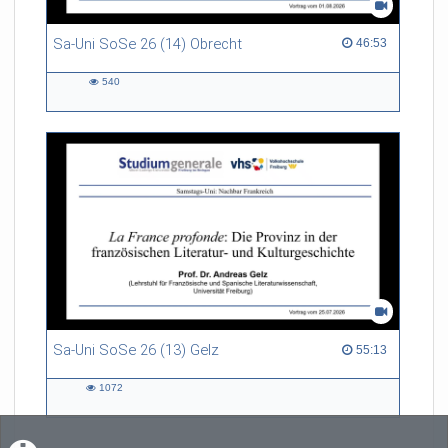
Sa-Uni SoSe 26 (14) Obrecht
46:53 duration
46:53
540
540
views
Sa-Uni SoSe 26 (13) Gelz
55:13 duration
55:13
1072
1072
views