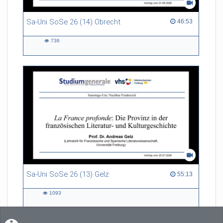
Sa-Uni SoSe 26 (14) Obrecht
46:53 duration
46:53
736
736
views
Sa-Uni SoSe 26 (13) Gelz
55:13 duration
55:13
1093
1093
views