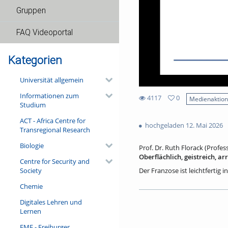
Gruppen
FAQ Videoportal
Kategorien
Universität allgemein
Informationen zum
4117
0
Medienaktio
Studium
0
4117
favorites
ACT - Africa Centre for
views
hochgeladen 12. Mai 2026
Transregional Research
Biologie
Prof. Dr. Ruth Florack (Profes
Oberflächlich, geistreich, a
Centre for Security and
Society
Der Franzose ist leichtfertig 
Wahrnehmungsmuster, die sich
Chemie
Auch sind sie keine deutsche
Franzosen. – Ein Blick in die
Digitales Lehren und
unterschiedlichen Textsorten e
Lernen
den Kriegen des 19. und 20. J
und spricht doch ganz selbstv
FMF - Freiburger