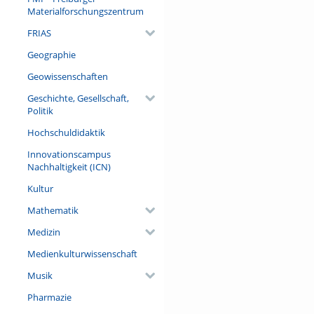
Denn Vorurteile und Stereotyp
Materialforschungszentrum
FRIAS
Referent/in:
Prof. Dr. Ruth Florack (Profe
Geographie
Literatur, Universität Götting
Geowissenschaften
Geschichte, Gesellschaft,
Politik
Hochschuldidaktik
Innovationscampus
Nachhaltigkeit (ICN)
Kultur
Mathematik
Medizin
Medienkulturwissenschaft
Musik
Pharmazie