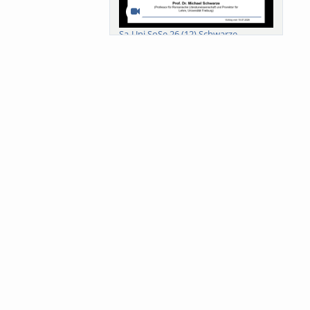
Sa-Uni SoSe 26 (12) Schwarze
Meanings of Forests: A Collaborative
Comparativ...
Als der Wald eine Zukunftsfrage
wurde. Wissen, ...