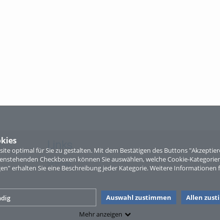
kies
Links
te optimal für Sie zu gestalten. Mit dem Bestätigen des Buttons "Akzepti
ntenstehenden Checkboxen können Sie auswählen, welche Cookie-Kategorien
Sitemap
gen" erhalten Sie eine Beschreibung jeder Kategorie. Weitere Informationen f
Auswahl zustimmen
Allen zus
dig
Mehr anzeigen