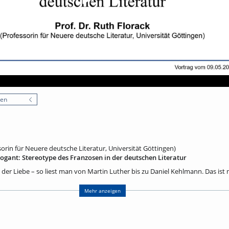
nen
sorin für Neuere deutsche Literatur, Universität Göttingen)
rrogant: Stereotype des Franzosen in der deutschen Literatur
in der Liebe – so liest man von Martin Luther bis zu Daniel Kehlmann. Das ist 
 jahrhundertelang hartnäckig in der deutschen Literatur gehalten haben. 
n Erfindungen. Zudem gibt es nicht nur negative, sondern auch positive Ste
Mehr anzeigen
 Geschichte der Literatur zeigt, woher solche Stereotype kommen und welche 
rfüllt haben und bis heute erfüllen. Besonders interessant ist dabei die Lite
ahrhunderts. So ist etwa im Jahrhundert der Aufklärung manch ein Text von F
erständlich in Stereotypen von Land und Leuten. Das ist jedoch noch kein In