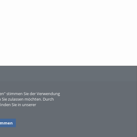
When Particle Physics Gets Hot: A
Journey Throu...
Sperber
eren" stimmen Sie der Verwendung
 Sie zulassen möchten. Durch
inden Sie in unserer
timmen