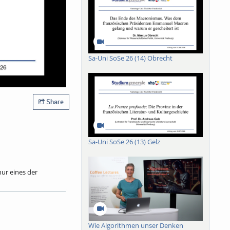
Sa-Uni SoSe 26 (14) Obrecht
Share
Sa-Uni SoSe 26 (13) Gelz
nur eines der
Und nicht nur dort.
reotype des
Funktion sie in
ratur aus der Zeit vor
rankreich inspiriert
Wie Algorithmen unser Denken
diz für Vorurteile.