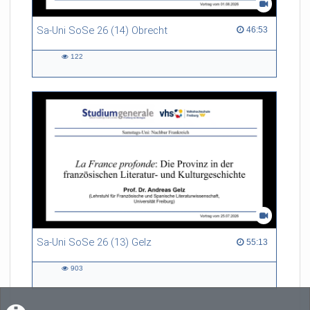
Sa-Uni SoSe 26 (14) Obrecht
46:53 duration
46:53
122
122
views
Sa-Uni SoSe 26 (13) Gelz
55:13 duration
55:13
903
903
views