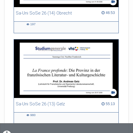
Sa-Uni SoSe 26 (14) Obrecht
46:53 duration
46:53
197
197
views
Sa-Uni SoSe 26 (13) Gelz
55:13 duration
55:13
980
980
views