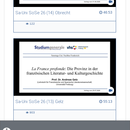
Sa-Uni SoSe 26 (14) Obrecht
46:53 duration
46:53
122
122
views
Sa-Uni SoSe 26 (13) Gelz
55:13 duration
55:13
903
903
views