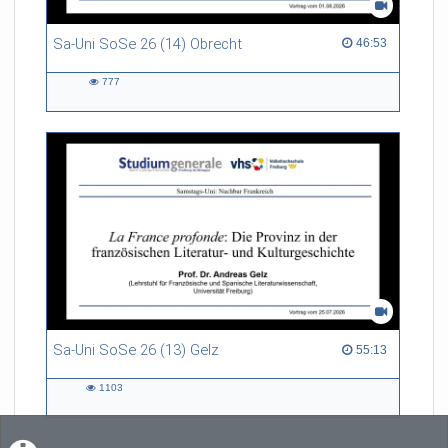
Sa-Uni SoSe 26 (14) Obrecht
46:53 duration
46:53
777
777
views
Sa-Uni SoSe 26 (13) Gelz
55:13 duration
55:13
1103
1103
views