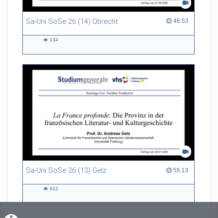
Sa-Uni SoSe 26 (14) Obrecht
46:53 duration
46:53
134
134
views
Sa-Uni SoSe 26 (13) Gelz
55:13 duration
55:13
912
912
views