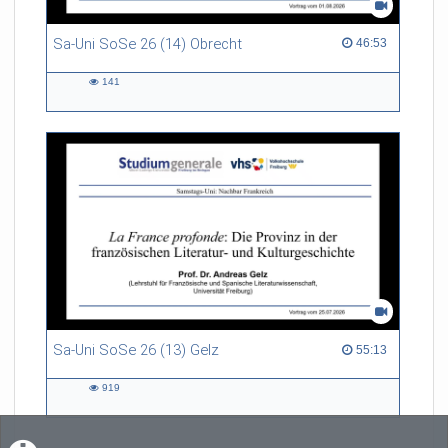
Sa-Uni SoSe 26 (14) Obrecht
46:53 duration
46:53
141
141
views
Sa-Uni SoSe 26 (13) Gelz
55:13 duration
55:13
919
919
views