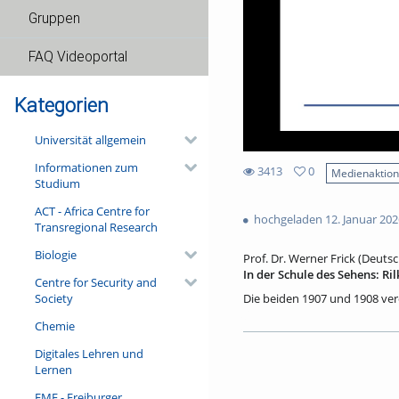
Gruppen
FAQ Videoportal
Kategorien
Universität allgemein
Informationen zum
3413
0
Medienaktio
Studium
0
3413
favorites
ACT - Africa Centre for
views
hochgeladen 12. Januar 202
Transregional Research
Biologie
Prof. Dr. Werner Frick (Deuts
In der Schule des Sehens: Ri
Centre for Security and
Society
Die beiden 1907 und 1908 ve
zusammen mit den 1910 publiz
Chemie
Schaffensperiode. In diesen (
Autors enthalten – Der Panth
Digitales Lehren und
du Méridien (Chartres), Blaue 
Lernen
dichterische Sprache in ihr Ei
Lektüren wird der Vortrag in d
FMF - Freiburger