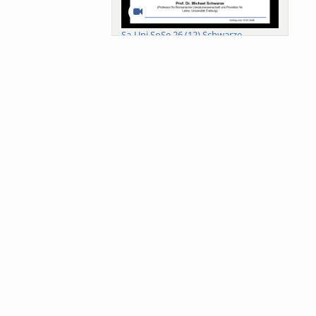
Sa-Uni SoSe 26 (12) Schwarze
Meanings of Forests: A Collaborative
Comparativ...
Als der Wald eine Zukunftsfrage
wurde. Wissen, ...