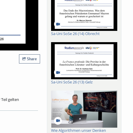
Sa-Uni SoSe 26 (14) Obrecht
Share
Sa-Uni SoSe 26 (13) Gelz
Teil gelten
 mittlerer
esten Gedichte des
che Fontäne, L’Ange
 gelangt Rilkes
s‘. In textnahen
Wie Algorithmen unser Denken
 einige ihrer