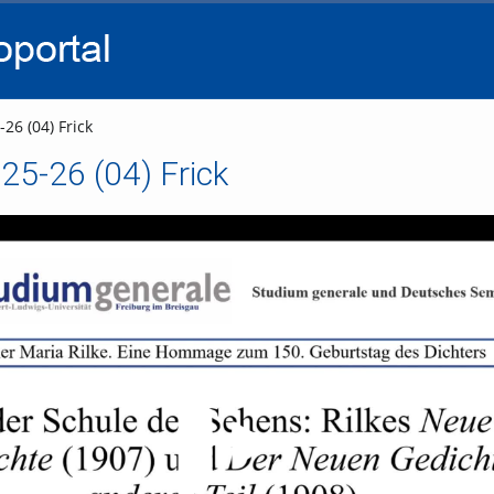
go
go
go
to
to
to
navigation
main
footer
content
26 (04) Frick
25-26 (04) Frick
Video abspielen