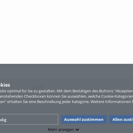
kies
Links
te optimal für Sie zu gestalten. Mit dem Bestätigen des Buttons "Akzepti
ntenstehenden Checkboxen können Sie auswählen, welche Cookie-Kategorien
Sitemap
gen" erhalten Sie eine Beschreibung jeder Kategorie. Weitere Informationen f
Auswahl zustimmen
Allen zus
dig
Mehr anzeigen