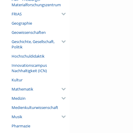
wesentlichen Bezüge erläuter
Materialforschungszentrum
Kathedralen bis zu Rodin, C
FRIAS
Formtraditionen des Stillleb
aber: seine Thematisierung
Geographie
ethischen und existentiellen
Geowissenschaften
Referent/in:
Geschichte, Gesellschaft,
Prof. Dr. Werner Frick (Deuts
Politik
Hochschuldidaktik
Innovationscampus
Nachhaltigkeit (ICN)
Kultur
Mathematik
Medizin
Medienkulturwissenschaft
Musik
Pharmazie