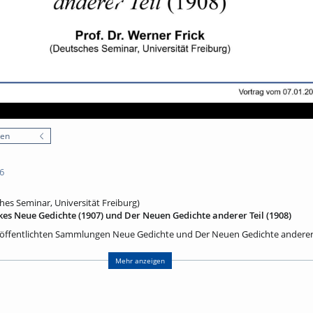
nen
6
ches Seminar, Universität Freiburg)
lkes Neue Gedichte (1907) und Der Neuen Gedichte anderer Teil (1908)
röffentlichten Sammlungen Neue Gedichte und Der Neuen Gedichte anderer 
ierten Aufzeichnungen des Malte Laurids Brigge als Hauptwerke von Rilkes
überwiegend in Paris entstandenen) Zyklen, die viele der bis heute bekannt
Mehr anzeigen
er, Das Karussell (Jardin du Luxembourg), Archaïscher Torso Apollos, Römis
Hortensie, Die Flamingos, Der Ball, Selbstbildnis aus dem Jahre 1906 u.v.a. –,
genstes und zu ihrer Version lyrischer Modernität als einer ‚Schule des Sehen
iese Galerie exquisiter Gedichte auf Pflanzen, Tiere, Artefakte einführen und