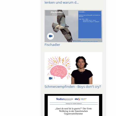
lenken und warum d...
uren und gotischen
ische Adaptation von
Imagismus, vor allem
nes ästhetischen,
um“ der Poesie.
Fischadler
Schmerzempfinden - Boys don't cry?