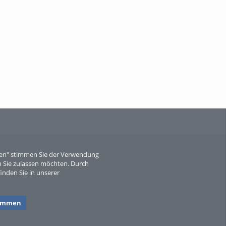
When Particle Physics Gets Hot: A
Journey Throu...
Sperber
eren" stimmen Sie der Verwendung
 Sie zulassen möchten. Durch
inden Sie in unserer
timmen