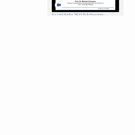
Sa-Uni SoSe 26 (12) Schwarze
Meanings of Forests: A Collaborative
Comparativ...
Als der Wald eine Zukunftsfrage
wurde. Wissen, ...