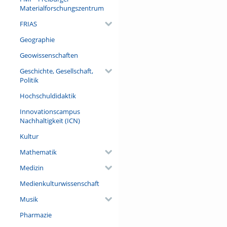
Schreiben Raum zu geben.
Materialforschungszentrum
FRIAS
Referent/in:
Dr. Gunilla Eschenbach (Deut
Geographie
a.N.)
Geowissenschaften
Geschichte, Gesellschaft,
Politik
Hochschuldidaktik
Innovationscampus
Nachhaltigkeit (ICN)
Kultur
Mathematik
Medizin
Medienkulturwissenschaft
Musik
Pharmazie