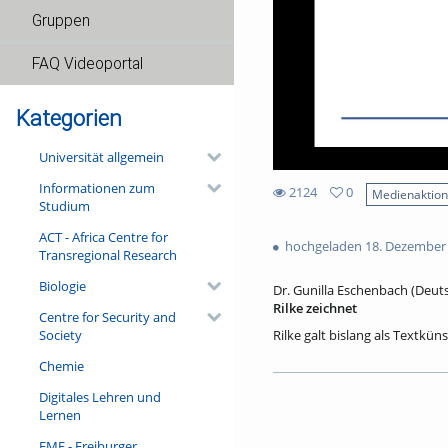
Gruppen
FAQ Videoportal
Kategorien
Universität allgemein
Informationen zum
2124
0
Medienaktio
Studium
0
2124
favorites
ACT - Africa Centre for
views
hochgeladen 18. Dezember
Transregional Research
Biologie
Dr. Gunilla Eschenbach (Deuts
Rilke zeichnet
Centre for Security and
Society
Rilke galt bislang als Textkün
zeichnend eigene Welten, noch
Chemie
Eindrücken leiten. Er kombinie
eine Blume, ein Kunstwerk, d
Digitales Lehren und
Zeichnungen Rilkes überliefert
Lernen
Büchern. Seine bislang unbek
es ohne den Zeichner Rilke ni
FMF - Freiburger