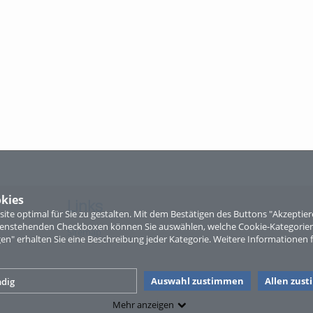
kies
Links
te optimal für Sie zu gestalten. Mit dem Bestätigen des Buttons "Akzepti
ntenstehenden Checkboxen können Sie auswählen, welche Cookie-Kategorien
Sitemap
gen" erhalten Sie eine Beschreibung jeder Kategorie. Weitere Informationen f
Auswahl zustimmen
Allen zus
dig
Mehr anzeigen