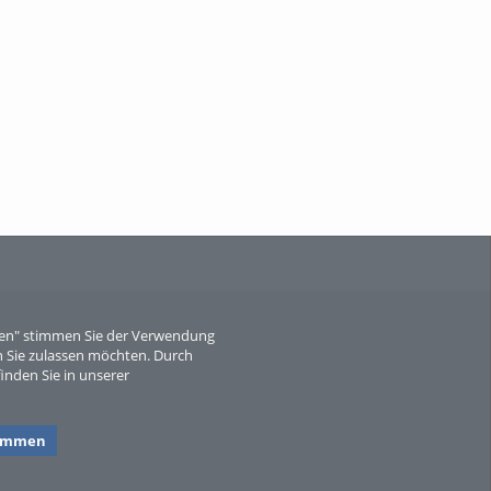
When Particle Physics Gets Hot: A
Journey Throu...
Sperber
eren" stimmen Sie der Verwendung
 Sie zulassen möchten. Durch
inden Sie in unserer
timmen