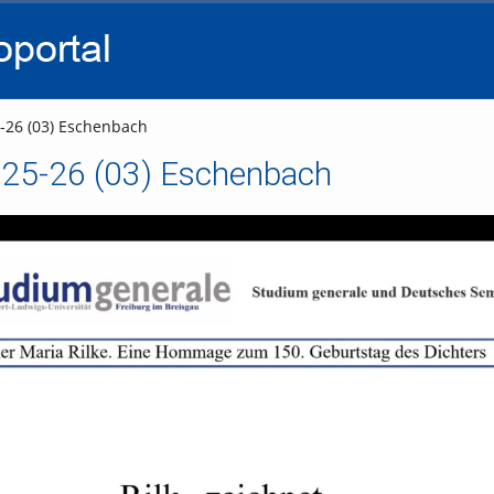
go
go
go
to
to
to
navigation
main
footer
content
-26 (03) Eschenbach
 25-26 (03) Eschenbach
Video abspielen