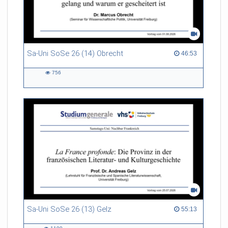
Sa-Uni SoSe 26 (14) Obrecht
46:53 duration
46:53
756
756
views
Sa-Uni SoSe 26 (13) Gelz
55:13 duration
55:13