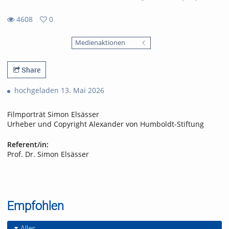
4608
0
0
4608
favorites
Medienaktionen
views
Share
hochgeladen 13. Mai 2026
Filmporträt Simon Elsässer
Urheber und Copyright Alexander von Humboldt-Stiftung
Referent/in:
Prof. Dr. Simon Elsässer
Empfohlen
Alles