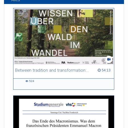
Between tradition and transformation: how owners, advisers and institutions co-create knowledge for resilient forests in Europe
54:13 duration
54:13
524
524
views