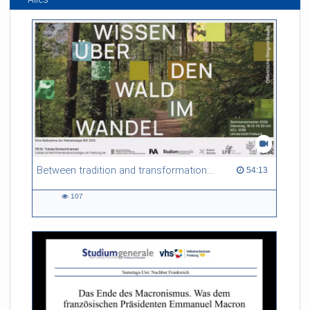
Between tradition and transformation: how owners, advisers and institutions co-create knowledge for resilient forests in Europe
54:13 duration
54:13
107
107
views