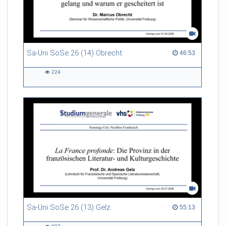
Sa-Uni SoSe 26 (14) Obrecht
46:53 duration
46:53
224
224
views
Sa-Uni SoSe 26 (13) Gelz
55:13 duration
55:13