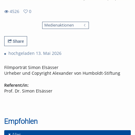
4526
0
0
4526
favorites
Medienaktionen
views
Share
hochgeladen 13. Mai 2026
Filmporträt Simon Elsässer
Urheber und Copyright Alexander von Humboldt-Stiftung
Referent/in:
Prof. Dr. Simon Elsässer
Empfohlen
Alles