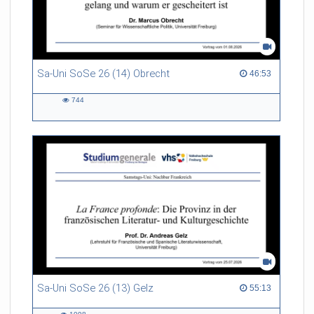
Sa-Uni SoSe 26 (14) Obrecht
46:53 duration
46:53
744
744
views
Sa-Uni SoSe 26 (13) Gelz
55:13 duration
55:13