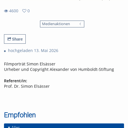
4600
0
0
4600
favorites
Medienaktionen
views
Share
hochgeladen 13. Mai 2026
Filmporträt Simon Elsässer
Urheber und Copyright Alexander von Humboldt-Stiftung
Referent/in:
Prof. Dr. Simon Elsässer
Empfohlen
Alles