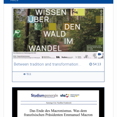
Between tradition and transformation: how owners, advisers and institutions co-create knowledge for resilient forests in Europe
54:13 duration
54:13
511
511
views