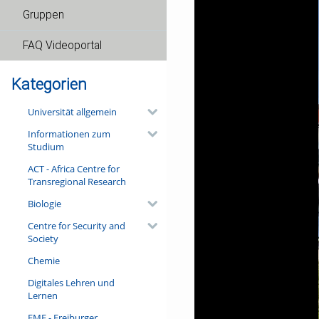
Gruppen
FAQ Videoportal
Kategorien
Universität allgemein
Informationen zum
Studium
ACT - Africa Centre for
Transregional Research
Biologie
Centre for Security and
Society
Chemie
Digitales Lehren und
Lernen
FMF - Freiburger