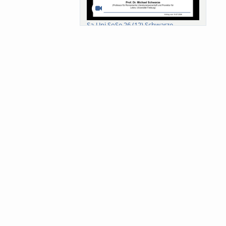
Sa-Uni SoSe 26 (12) Schwarze
Meanings of Forests: A Collaborative
Comparativ...
Als der Wald eine Zukunftsfrage
wurde. Wissen, ...