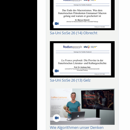
Sa-Uni SoSe 26 (14) Obrecht
Sa-Uni SoSe 26 (13) Gelz
Wie Algorithmen unser Denken