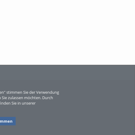
When Particle Physics Gets Hot: A
Journey Throu...
Sperber
eren" stimmen Sie der Verwendung
 Sie zulassen möchten. Durch
inden Sie in unserer
timmen