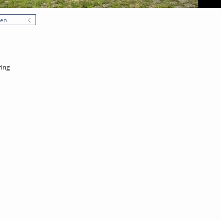
nen
ring