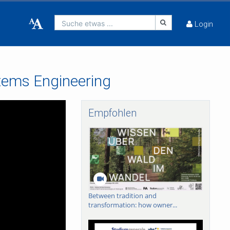
Suche etwas ...
Login
stems Engineering
Empfohlen
Between tradition and
transformation: how owner...