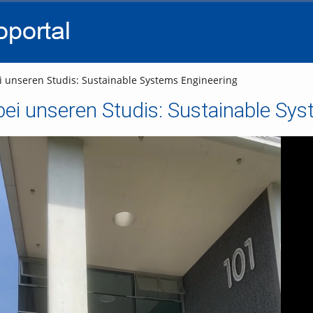
go
go
go
to
to
to
navigation
main
footer
content
 unseren Studis: Sustainable Systems Engineering
ei unseren Studis: Sustainable Sy