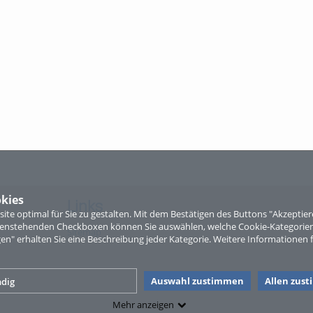
kies
Links
te optimal für Sie zu gestalten. Mit dem Bestätigen des Buttons "Akzepti
ntenstehenden Checkboxen können Sie auswählen, welche Cookie-Kategorien
Sitemap
gen" erhalten Sie eine Beschreibung jeder Kategorie. Weitere Informationen f
Auswahl zustimmen
Allen zus
dig
Mehr anzeigen