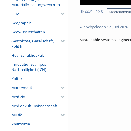
Materialforschungszentrum
2231
0
Medienaktio
FRIAS
0
2231
favorites
Geographie
views
hochgeladen 17. Juni 2026
Geowissenschaften
Sustainable Systems Enginee
Geschichte, Gesellschaft,
Politik
Hochschuldidaktik
Innovationscampus
Nachhaltigkeit (ICN)
Kultur
Mathematik
Medizin
Medienkulturwissenschaft
Musik
Pharmazie