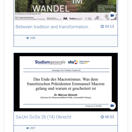
Between tradition and transformation: how owners, advisers and institutions co-create knowledge for resilient forests in Europe
54:13 duration
54:13
106
106
views
Sa-Uni SoSe 26 (14) Obrecht
46:53 duration
46:53
207
207