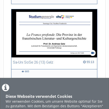
views
Sa-Uni SoSe 26 (13) Gelz
55:13 duration
55:13
985
985
views
Diese Webseite verwendet Cookies
LADE MEHR
Wir verwenden Cookies, um unsere Website optimal für Sie
zu gestalten. Mit dem Bestätigen des Buttons "Akzeptieren"