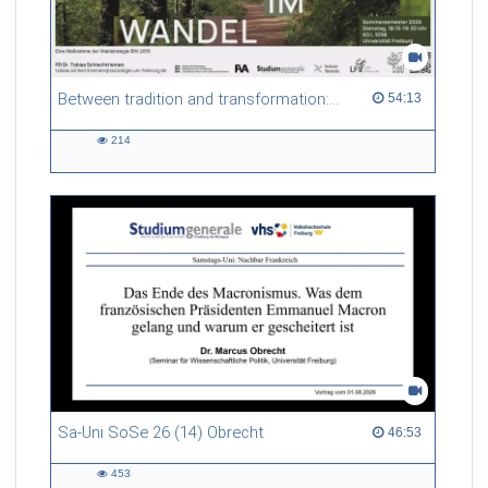
Between tradition and transformation: how owners, advisers and institutions co-create knowledge for resilient forests in Europe
54:13 duration
54:13
214
214
views
Sa-Uni SoSe 26 (14) Obrecht
46:53 duration
46:53
453
453