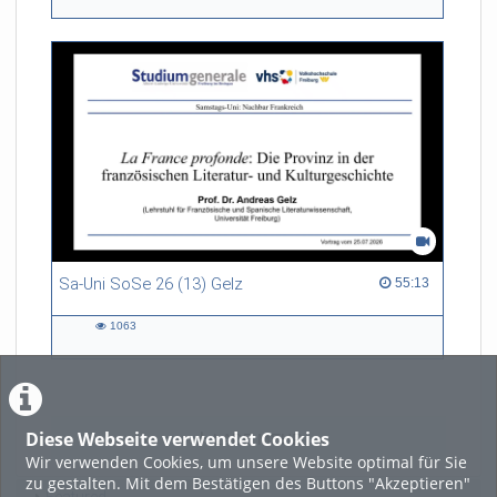
views
Sa-Uni SoSe 26 (13) Gelz
55:13 duration
55:13
1063
1063
views
Diese Webseite verwendet Cookies
LADE MEHR
Wir verwenden Cookies, um unsere Website optimal für Sie
zu gestalten. Mit dem Bestätigen des Buttons "Akzeptieren"