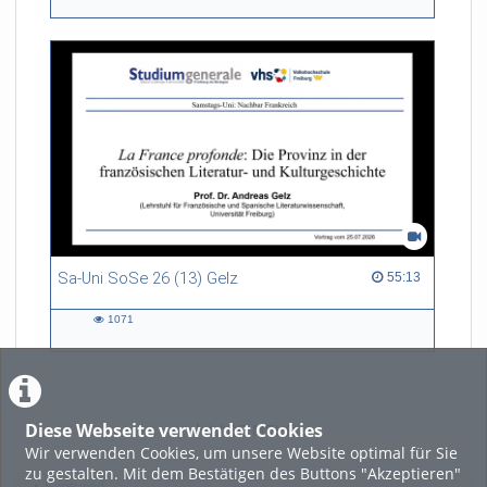
views
Sa-Uni SoSe 26 (13) Gelz
55:13 duration
55:13
1071
1071
views
Diese Webseite verwendet Cookies
LADE MEHR
Wir verwenden Cookies, um unsere Website optimal für Sie
zu gestalten. Mit dem Bestätigen des Buttons "Akzeptieren"