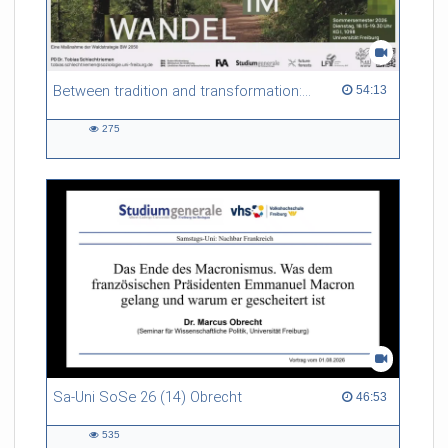
Between tradition and transformation: how owners, advisers and institutions co-create knowledge for resilient forests in Europe
54:13 duration
54:13
275
275
views
Sa-Uni SoSe 26 (14) Obrecht
46:53 duration
46:53
535
535