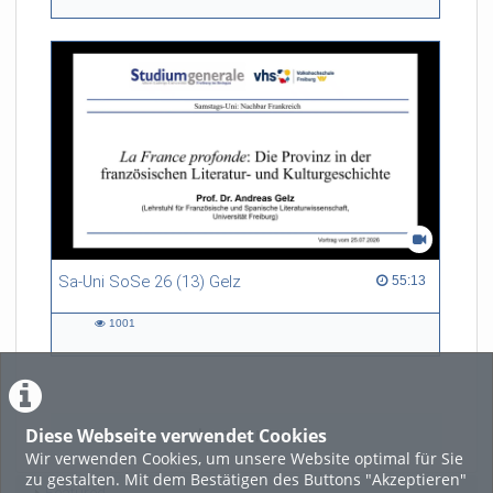
views
Sa-Uni SoSe 26 (13) Gelz
55:13 duration
55:13
1001
1001
views
Diese Webseite verwendet Cookies
LADE MEHR
Wir verwenden Cookies, um unsere Website optimal für Sie
zu gestalten. Mit dem Bestätigen des Buttons "Akzeptieren"