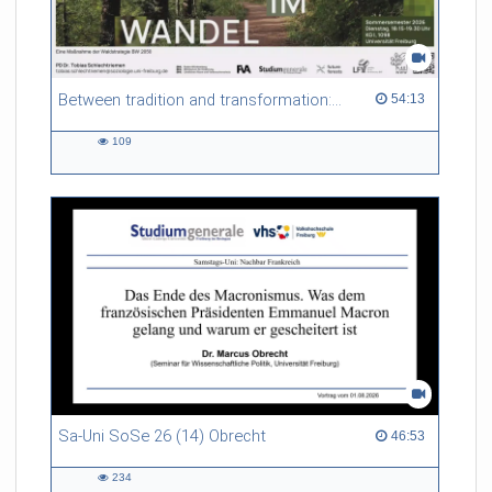
Between tradition and transformation: how owners, advisers and institutions co-create knowledge for resilient forests in Europe
54:13 duration
54:13
109
109
views
Sa-Uni SoSe 26 (14) Obrecht
46:53 duration
46:53
234
234