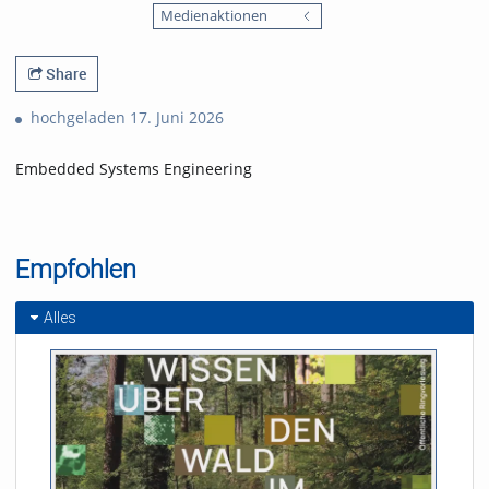
favorites
Medienaktionen
views
Share
hochgeladen 17. Juni 2026
Embedded Systems Engineering
Empfohlen
Alles