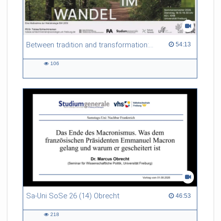
Between tradition and transformation: how owners, advisers and institutions co-create knowledge for resilient forests in Europe
54:13 duration
54:13
106
106
views
Sa-Uni SoSe 26 (14) Obrecht
46:53 duration
46:53
218
218