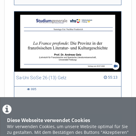
views
Sa-Uni SoSe 26 (13) Gelz
55:13 duration
55:13
995
995
views
Diese Webseite verwendet Cookies
LADE MEHR
Wir verwenden Cookies, um unsere Website optimal für Sie
zu gestalten. Mit dem Bestätigen des Buttons "Akzeptieren"