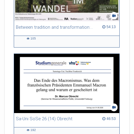
Between tradition and transformation: how owners, advisers and institutions co-create knowledge for resilient forests in Europe
54:13 duration
54:13
105
105
views
Sa-Uni SoSe 26 (14) Obrecht
46:53 duration
46:53
192
192