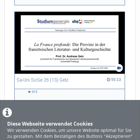
views
Sa-Uni SoSe 26 (13) Gelz
55:13 duration
55:13
972
972
views
Diese Webseite verwendet Cookies
LADE MEHR
Wir verwenden Cookies, um unsere Website optimal für Sie
zu gestalten. Mit dem Bestätigen des Buttons "Akzeptieren"