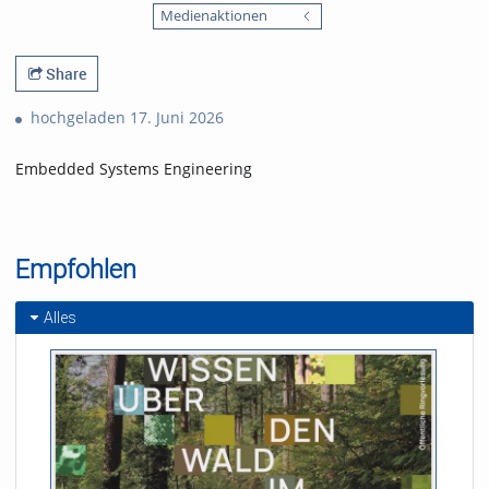
favorites
Medienaktionen
views
Share
hochgeladen 17. Juni 2026
Embedded Systems Engineering
Empfohlen
Alles