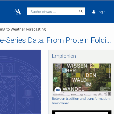
Suche etwas ...
Login
ing to Weather Forecasting
Modeling of Equilibrium and Non-Equilibrium Time-Series Data: From Protein Folding to Weather Forecasting
Empfohlen
Between tradition and transformation:
how owner...