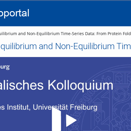
go
go
go
to
to
to
navigation
main
footer
content
ilibrium and Non-Equilibrium Time-Series Data: From Protein Fold
Video abspielen