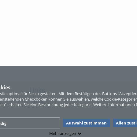
kies
Links
te optimal für Sie zu gestalten. Mit dem Bestätigen des Buttons "Akzepti
ntenstehenden Checkboxen können Sie auswählen, welche Cookie-Kategorien
Sitemap
gen" erhalten Sie eine Beschreibung jeder Kategorie. Weitere Informationen f
Auswahl zustimmen
Allen zus
dig
Mehr anzeigen