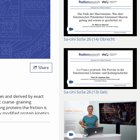
Sa-Uni SoSe 26 (14) Obrecht
Share
Sa-Uni SoSe 26 (13) Gelz
es and derived by exact
 coarse- graining
g proteins the friction is
 modified protein kinetics.
her by the non-Markovian
trends from the data by
merical cost of machine-