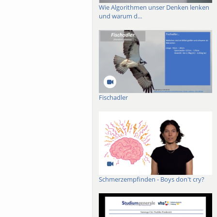
Wie Algorithmen unser Denken lenken
und warum d...
Fischadler
Schmerzempfinden - Boys don't cry?