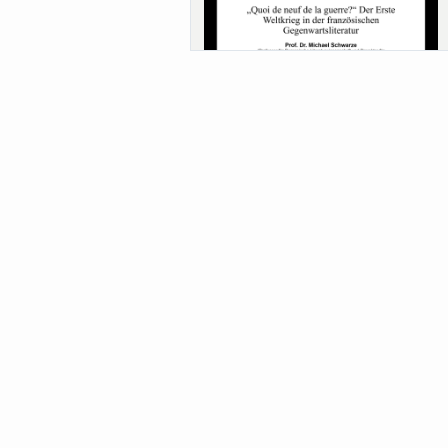
Sa-Uni SoSe 26 (12) Schwarze
Meanings of Forests: A Collaborative
Comparativ...
Als der Wald eine Zukunftsfrage wurde.