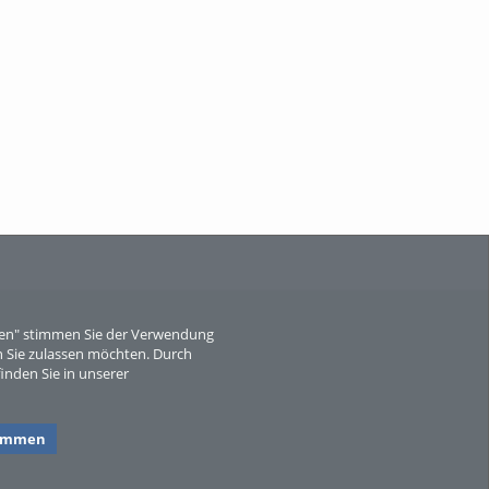
Wissen, ...
When Particle Physics Gets Hot: A
Journey Throu...
eren" stimmen Sie der Verwendung
 Sie zulassen möchten. Durch
inden Sie in unserer
Sperber
timmen