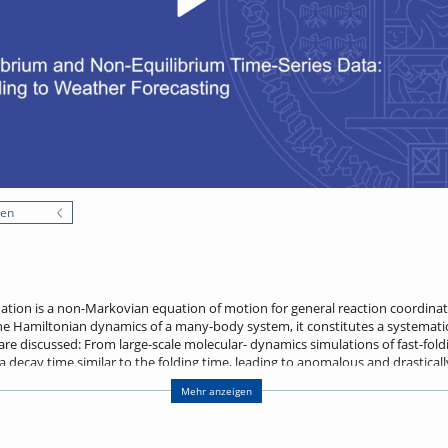
nen
ation is a non-Markovian equation of motion for general reaction coordinat
he Hamiltonian dynamics of a many-body system, it constitutes a systematic
re discussed: From large-scale molecular- dynamics simulations of fast-foldin
ecay time similar to the folding time, leading to anomalous and drastically
 dictated by free-energy barriers, as predicted by the Arrhenius law, but rat
Mehr anzeigen
also present for non-equilibrium systems. After removing slow and periodic 
d to predict complex phenomena such as weather data at a fraction of the nu