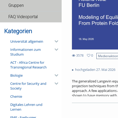
Gruppen
FAQ Videoportal
Kategorien
Universität allgemein
Informationen zum
Studium
3578
0
Medienaktio
0
ACT - Africa Centre for
3578
favorites
Transregional Research
views
hochgeladen 27. Mai 2026
Biologie
The generalized Langevin equ
Centre for Security and
projection techniques from t
Society
approach. A few applications a
shown to have memory with a d
Chemie
In fact, folding times are not
Digitales Lehren und
friction. Memory effects are 
Lernen
filtering, the GLE can be use
learning methods.
FMF - Freiburger