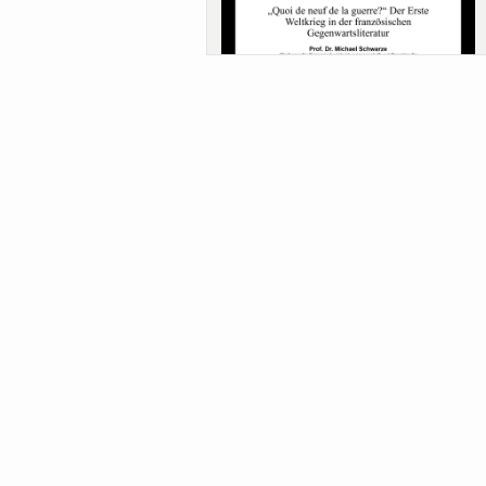
Sa-Uni SoSe 26 (12) Schwarze
Meanings of Forests: A Collaborative
Comparativ...
Als der Wald eine Zukunftsfrage wurde.