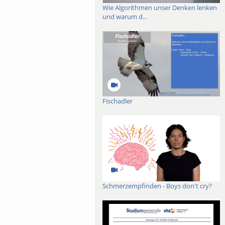
Wie Algorithmen unser Denken lenken
und warum d...
Fischadler
Schmerzempfinden - Boys don't cry?