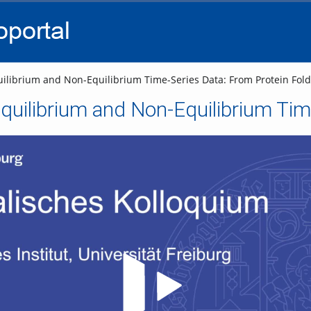
go
go
go
to
to
to
navigation
main
footer
content
ilibrium and Non-Equilibrium Time-Series Data: From Protein Fold
Video abspielen