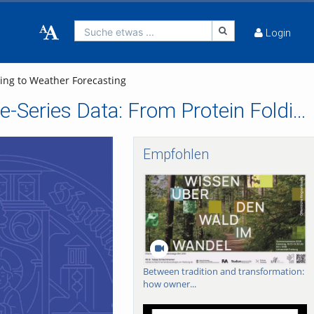
Suche etwas ...
Login
ing to Weather Forecasting
Modeling of Equilibrium and Non-Equilibrium Time-Series Data: From Protein Folding to Weather Forecasting
Empfohlen
Between tradition and transformation:
how owner...