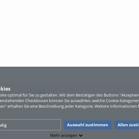
kies
Links
te optimal für Sie zu gestalten. Mit dem Bestätigen des Buttons "Akzepti
ntenstehenden Checkboxen können Sie auswählen, welche Cookie-Kategorien
Sitemap
gen" erhalten Sie eine Beschreibung jeder Kategorie. Weitere Informationen f
Auswahl zustimmen
Allen zus
dig
Mehr anzeigen