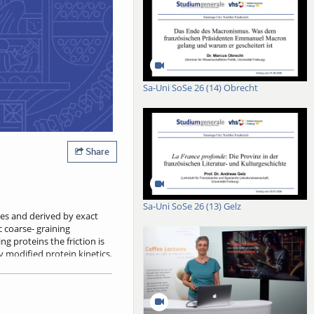
Sa-Uni SoSe 26 (14) Obrecht
Share
Sa-Uni SoSe 26 (13) Gelz
es and derived by exact
 coarse- graining
g proteins the friction is
 modified protein kinetics.
her by the non-Markovian
trends from the data by
merical cost of machine-